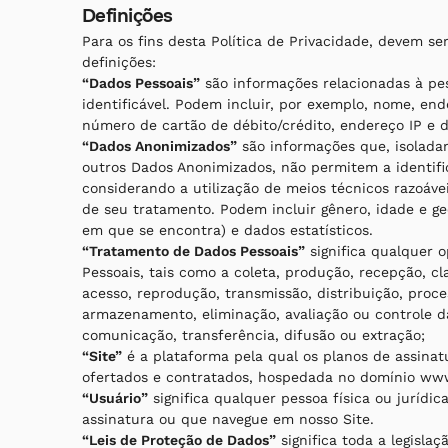
Definições
Para os fins desta Política de Privacidade, devem se
definições:
“Dados Pessoais”
são informações relacionadas à pes
identificável. Podem incluir, por exemplo, nome, end
número de cartão de débito/crédito, endereço IP e d
“Dados Anonimizados”
são informações que, isolad
outros Dados Anonimizados, não permitem a identif
considerando a utilização de meios técnicos razoávei
de seu tratamento. Podem incluir gênero, idade e ge
em que se encontra) e dados estatísticos.
“Tratamento de Dados Pessoais”
significa qualquer 
Pessoais, tais como a coleta, produção, recepção, clas
acesso, reprodução, transmissão, distribuição, pro
armazenamento, eliminação, avaliação ou controle d
comunicação, transferência, difusão ou extração;
“Site”
é a plataforma pela qual os planos de assina
ofertados e contratados, hospedada no domínio www
“Usuário”
significa qualquer pessoa física ou jurídi
assinatura ou que navegue em nosso Site.
“Leis de Proteção de Dados”
significa toda a legisla