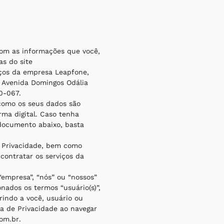
com as informações que você,
as do site
iços da empresa Leapfone,
a Avenida Domingos Odália
0-067.
como os seus dados são
rma digital. Caso tenha
 documento abaixo, basta
e Privacidade, bem como
 contratar os serviços da
empresa”, “nós” ou “nossos”
ados os termos “usuário(s)”,
erindo a você, usuário ou
ca de Privacidade ao navegar
om.br
.