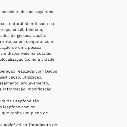
r consideradas as seguintes
soa natural identificada ou
ereço, email, telefone,
ados de geolocalização.
amente ou em conjunto com
icação de uma pessoa,
s e disponíveis na ocasião
olocalização (como a cidade
operação realizada com Dados
sificação, utilização,
cessamento, arquivamento,
a informação, modificação,
tura da Leapfone são
.leapfone.com.br.
ca que tenha um plano de
ção aplicável ao Tratamento de