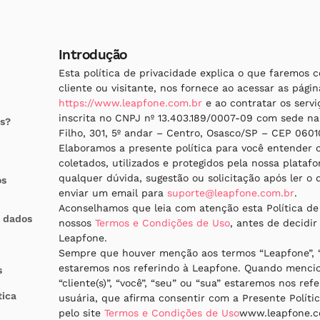
Introdução
Esta política de privacidade explica o que faremos 
cliente ou visitante, nos fornece ao acessar as págin
https://www.leapfone.com.br
e ao contratar os serv
inscrita no CNPJ nº 13.403.189/0007-09 com sede n
s?
Filho, 301, 5º andar – Centro, Osasco/SP – CEP 0601
Elaboramos a presente política para você entender 
coletados, utilizados e protegidos pela nossa platafo
qualquer dúvida, sugestão ou solicitação após ler o
os
enviar um email para
suporte@leapfone.com.br
.
Aconselhamos que leia com atenção esta Política d
 dados
nossos
Termos e Condições de Uso
, antes de decidir
Leapfone.
Sempre que houver menção aos termos “Leapfone”, “
estaremos nos referindo à Leapfone. Quando mencion
s
“cliente(s)”, “você”, “seu” ou “sua” estaremos nos ref
tica
usuária, que afirma consentir com a Presente Políti
pelo site
Termos e Condições de Uso
www.leapfone.c