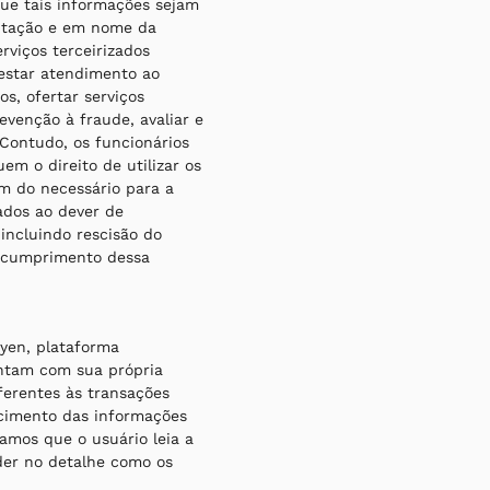
que tais informações sejam
ientação e em nome da
rviços terceirizados
restar atendimento ao
os, ofertar serviços
evenção à fraude, avaliar e
. Contudo, os funcionários
em o direito de utilizar os
m do necessário para a
gados ao dever de
 incluindo rescisão do
escumprimento dessa
dyen, plataforma
ontam com sua própria
ferentes às transações
ecimento das informações
amos que o usuário leia a
der no detalhe como os