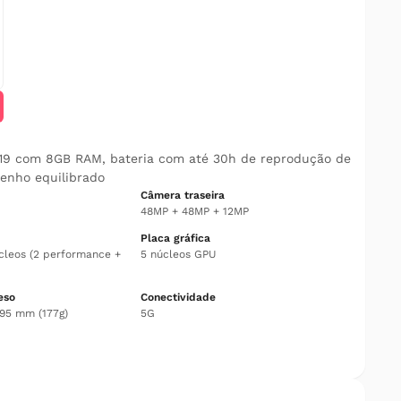
A19 com 8GB RAM, bateria com até 30h de reprodução de
enho equilibrado
Câmera traseira
48MP + 48MP + 12MP
Placa gráfica
cleos (2 performance +
5 núcleos GPU
eso
Conectividade
7,95 mm (177g)
5G