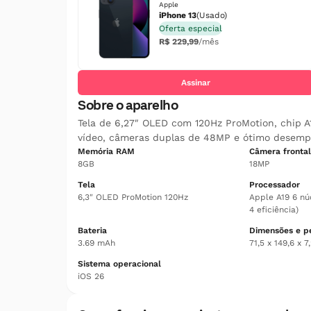
Apple
iPhone 13
(Usado)
Oferta especial
R$ 229,99
/mês
Assinar
Sobre o aparelho
Tela de 6,27″ OLED com 120Hz ProMotion, chip 
vídeo, câmeras duplas de 48MP e ótimo desemp
Memória RAM
Câmera frontal
8GB
18MP
Tela
Processador
6,3″ OLED ProMotion 120Hz
Apple A19 6 nú
4 eficiência)
Bateria
Dimensões e p
3.69 mAh
71,5 x 149,6 x 
Sistema operacional
iOS 26