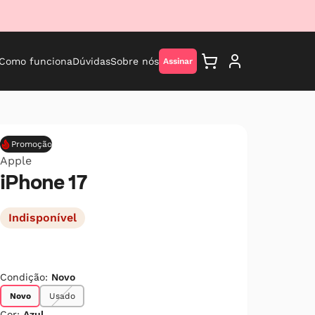
Como funciona
Dúvidas
Sobre nós
Assinar
Promoção
Apple
iPhone 17
Indisponível
Condição:
Novo
Novo
Usado
Cor:
Azul