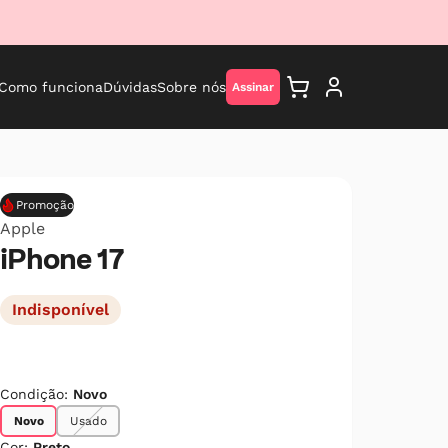
Como funciona
Dúvidas
Sobre nós
Assinar
Promoção
Apple
iPhone 17
Indisponível
Condição:
Novo
Novo
Usado
Cor:
Preto