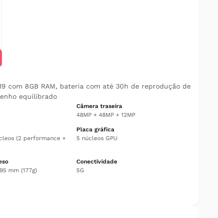
A19 com 8GB RAM, bateria com até 30h de reprodução de
enho equilibrado
Câmera traseira
48MP + 48MP + 12MP
Placa gráfica
cleos (2 performance +
5 núcleos GPU
eso
Conectividade
7,95 mm (177g)
5G