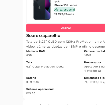
Apple
iPhone 13
(Usado)
Oferta especial
R$ 229,99
/mês
Assinar
Sobre o aparelho
Tela de 6,27″ OLED com 120Hz ProMotion, chip 
vídeo, câmeras duplas de 48MP e ótimo desemp
Memória RAM
Câmera frontal
8GB
18MP
Tela
Processador
6,3″ OLED ProMotion 120Hz
Apple A19 6 nú
4 eficiência)
Bateria
Dimensões e p
3.69 mAh
71,5 x 149,6 x 
Sistema operacional
iOS 26