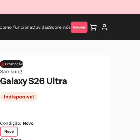
Como funciona
Dúvidas
Sobre nós
Assinar
Promoção
Samsung
Galaxy S26 Ultra
Indisponível
Condição:
Novo
Novo
Cor:
Roxo