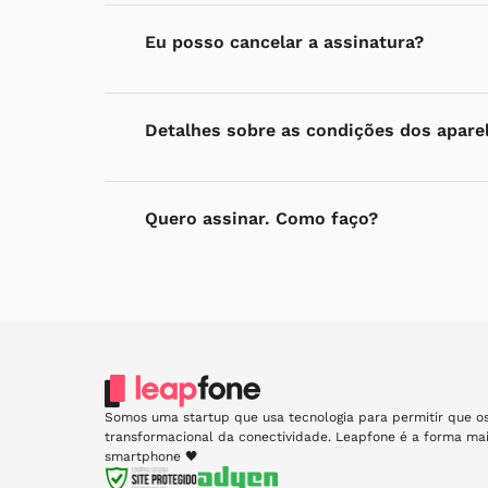
É importante lembrar que o prazo de entrega do
Para realizar um upgrade, acesse sua conta em 
conforme a região do Brasil em que você se en
Eu posso cancelar a assinatura?
modelo de celular desejado e siga as instruçõ
a entrega costuma ser bem rápida. Apenas em 
12 meses de assinatura concluídos, estar com 
pouco maior.
de aprovação.
Caso você tenha alguma dúvida ou problema co
Em caso de cancelamento da assinatura antes 
mail
suporte@leapfone.com.br
.
Detalhes sobre as condições dos apare
será aplicada uma “Taxa de Devolução Antecipad
da mensalidade e varia conforme o tempo deco
• Até 3 meses - 6 mensalidades
• do 4º ao 6º mês - 5 mensalidades
Os aparelhos classificados como “Novo” ou “Co
Quero assinar. Como faço?
• do 7º ao 9º mês - 4 mensalidades
utilizados, ou em condição equivalente a nov
• do 10º ao 12º mês - 3 mensalidades
casos, encontram-se em perfeitas condições, 
• do 13º ao 15º mês - 2 mensalidades
excelente estado estético e funcional. São di
Escolha o plano e o modelo desejado e cliqu
• do 16º ao 18º mês - 1 mensalidade
novo, com condições mais acessíveis.
Crie uma conta e efetue o pagamento (o valo
Para solicitar o cancelamento envie sua solici
Aguarde até 2 dias úteis para saber o result
suporte@leapfone.com.br
.
Já os aparelhos “Usados” passaram por utiliza
Envie os documentos solicitados caso o seu
internos de qualidade. Eles podem apresentar s
Envie os documentos solicitados caso o seu
marcas, porém mantêm bom desempenho, func
Atenção:
Caso o seu pedido seja recusado, n
alternativa para quem busca um excelente cust
Somos uma startup que usa tecnologia para permitir que os
seu cartão será imediatamente removido da 
transformacional da conectividade. Leapfone é a forma ma
Não recomendamos a utilização de cartões de 
smartphone 🖤
diretamente do saldo em conta.